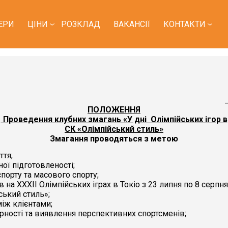
ЕРИ
ЦІНИ
РОЗКЛАД
ВАКАНСІЇ
КОНТАКТИ
ПОЛОЖЕННЯ
Проведення клубних змагань «У дні Олімпійських ігор в
СК «Олімпійський стиль»
Змагання проводяться з метою
ття;
ної підготовленості;
спорту та масового спорту;
на ХХХІІ Олімпійських іграх в Токіо з 23 липня по 8 серпня
ський стиль»;
іж клієнтами;
рності та виявлення перспективних спортсменів;