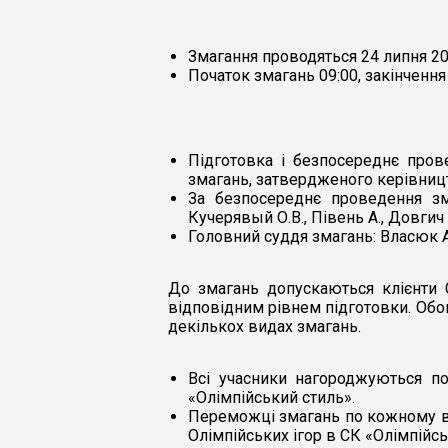
Змагання проводяться 24 липня 202
Початок змагань 09:00, закінчення 
Підготовка і безпосереднє пров
змагань, затвердженого керівниц
За безпосереднє проведення зма
Кучерявый О.В., Півень А., Довгич 
Головний суддя змагань: Власюк А
До змагань допускаються клієнти 
відповідним рівнем підготовки. Обов
декількох видах змагань.
Всі учасники нагороджуються по
«Олімпійський стиль».
Переможці змагань по кожному в
Олімпійських ігор в СК «Олімпійсь