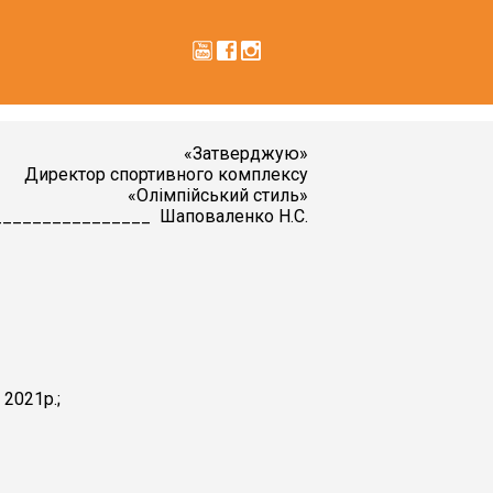
«Затверджую»
Директор спортивного комплексу
«Олімпійський стиль»
________________ Шаповаленко Н.С.
 2021р.;