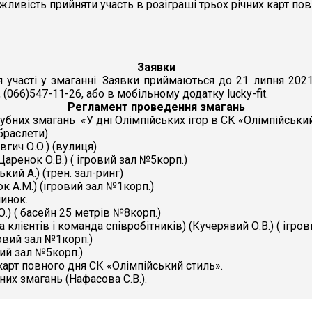
жливість прийняти участь в розіграші трьох річних карт по
Заявки
участі у змаганні. Заявки приймаються до 21 липня 2021 
(066)547-11-26, або в мобільному додатку lucky-fit.
Регламент проведення змагань
лубних змагань «У дні Олімпійських ігор в СК «Олімпійський 
браслети).
гич О.О.) (вулиця)
Царенок О.В.) ( ігровий зал №5корп.)
кий А.) (трен. зал-ринг)
юк А.М.) (ігровий зал №1корп.)
чинок.
О.) ( басейн 25 метрів №8корп.)
а клієнтів і команда співробітників) (Кучерявий О.В.) ( ігро
гровий зал №1корп.)
вий зал №5корп.)
карт повного дня СК «Олімпійський стиль».
них змагань (Нафасова С.В.).