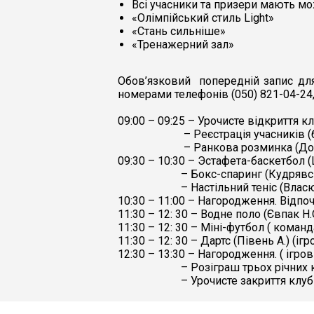
Всі учасники та призери мають мо
«Олімпійський стиль Light»
«Стань сильніше»
«Тренажерний зал»
Обов’язковий попередній запис для 
номерами телефонів (050) 821-04-24, 
09:00 – 09:25 – Урочисте відкриття к
– Реєстрація учасників (
– Ранкова розминка (Дов
09:30 – 10:30 – Эстафета-баскетбол (
– Бокс-спаринг (Кудрявсь
– Настільний теніс (Влас
10:30 – 11:00 – Нагородження. Відпо
11:30 – 12: 30 – Водне поло (Євпак Н.
11:30 – 12: 30 – Міні-футбол ( команд
11:30 – 12: 30 – Дартс (Півень А.) (і
12:30 – 13:30 – Нагородження. ( ігро
– Розіграш трьох річних 
– Урочисте закриття клуб