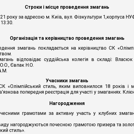
Строки і місце проведення змагань
1 року за адресою м. Київ, вул. Фізкультури 1,корпуса НУФ
13:30.
Організація та керівництво проведення змагань
едення змагань покладається на керівництво СК «Олімп
твом.
гань відповідає суддійська колегія в складі: Власюк А
О.О., Євпак Н.О.
.М.
Учасники змагань
СК «Олімпійський стиль, яким виповнилося 18 років і 
’язкова попередня реєстрація для участі у змаганнях. Клі
Нагородження
чесними грамотами за активну участь у клубних змаган
иду нагороджуються почесною грамотою призера та золот
кий стиль».