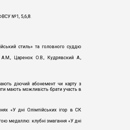
ВСУ №1, 5,6,8.
ійський стиль» та головного суддю
.М., Царенок О.В., Кудрявский А.,
мають діючий абонемент чи карту з
єнти мають можливість брати участь в
нях «У дні Олімпійських ігор в СК
ою медаллю: клубні змагання «У дні