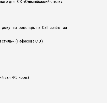
вного дня СК «Олімпійський стиль»:
року на рецепції, на Call centre за
стиль». (Нафасова С.В.).
вий зал №5 корп.)