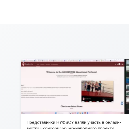
Представники НУФВСУ взяли участь в онлайн-
зустрічі консорціуму міжнародного проєкту