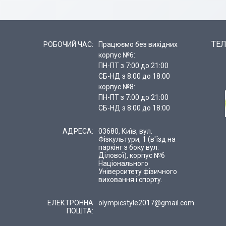
ТЕЛ
РОБОЧИЙ ЧАС:
Працюємо без вихідних
корпус №6:
ПН-ПТ з 7:00 до 21:00
СБ-НД з 8:00 до 18:00
корпус №8:
ПН-ПТ з 7:00 до 21:00
СБ-НД з 8:00 до 18:00
АДРЕСА:
03680, Київ, вул.
Фізкультури, 1 (в'їзд на
паркінг з боку вул.
Ділової), корпус №6
Національного
Університету фізичного
виховання і спорту.
ЕЛЕКТРОННА
olympicstyle2017@gmail.com
ПОШТА: