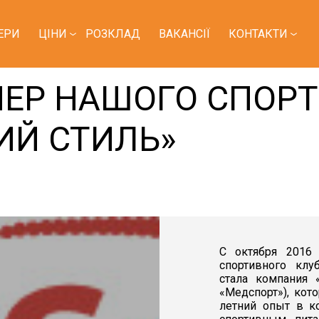
ЕРИ
ЦІНИ
РОЗКЛАД
ВАКАНСІЇ
КОНТАКТИ
ЕР НАШОГО СПОРТ
ИЙ СТИЛЬ»
С октября 2016 
спортивного клу
стала компания 
«Медспорт»), кот
летний опыт в к