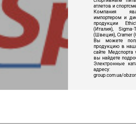
спортивным пита
атлетов и спортс
Компания явл
импортером и ди
продукции Ethic
(Италия), Sigma-
(Швеция), Cramer (
Вы можете попр
продукцию в наше
сайте Медспорта 
вы найдете подро
Электронные кат
адресу: ht
group.com.ua/obzori