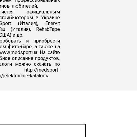
нием профессиональных
менов-любителей.
яется официальным
стрибьютором в Украине
Sport (Италия), Enervit
Tau (Италия), RehabTape
США) и др.
обовать и приобрести
м фито-баре, а также на
www.medsport.ua На сайте
бное описание продуктов.
алоги можно скачать по
tp://medsport-
/jelektronnie-katalogi/