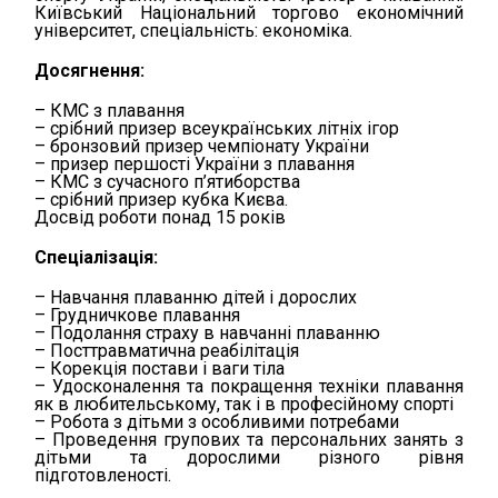
Київський Національний торгово економічний
університет, спеціальність: економіка.
Досягнення:
– КМС з плавання
– срібний призер всеукраїнських літніх ігор
– бронзовий призер чемпіонату України
– призер першості України з плавання
– КМС з сучасного п’ятиборства
– срібний призер кубка Києва.
Досвід роботи понад 15 років
Спеціалізація:
– Навчання плаванню дітей і дорослих
– Грудничкове плавання
– Подолання страху в навчанні плаванню
– Посттравматична реабілітація
– Корекція постави і ваги тіла
– Удосконалення та покращення техніки плавання
як в любительському, так і в професійному спорті
– Робота з дітьми з особливими потребами
– Проведення групових та персональних занять з
дітьми та дорослими різного рівня
підготовленості.